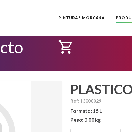
PINTURAS MORGASA
PRODU
ucto
PLASTIC
Ref: 13000029
Formato:
15 L
Peso:
0.00 kg